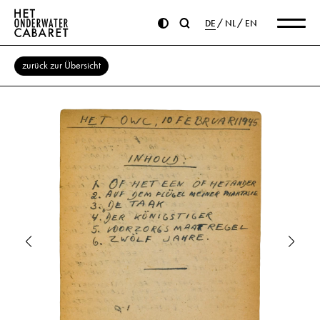
DE
NL
EN
zurück zur Übersicht