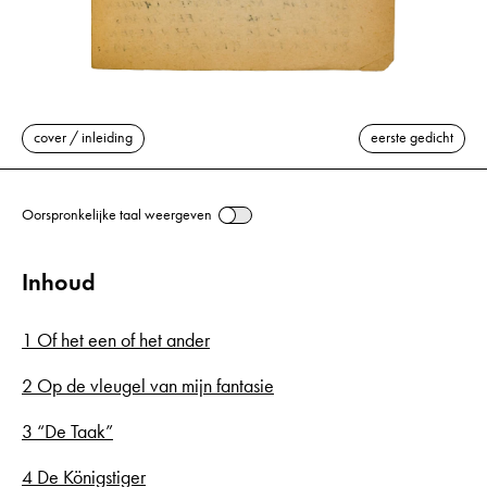
cover / inleiding
eerste gedicht
Oorspronkelijke taal weergeven
Inhoud
1 Of het een of het ander
2 Op de vleugel van mijn fantasie
3 “De Taak”
4 De Königstiger