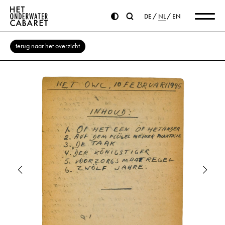
DE
NL
EN
terug naar het overzicht