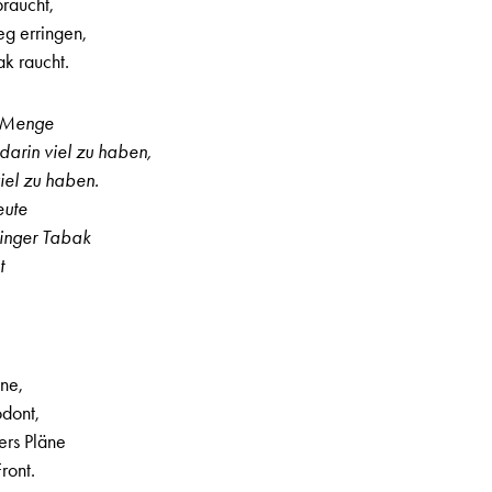
raucht,
eg erringen,
k raucht.
s Menge
 darin viel zu haben,
el zu haben.
eute
ninger Tabak
t
ezialausgabe Juli 1944, Seite 21
hne,
dont,
ers Pläne
ront.