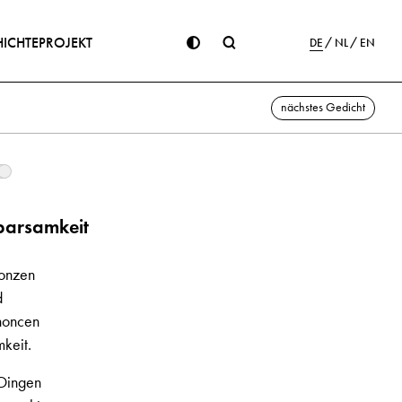
ICHTE
PROJEKT
DE
NL
EN
nächstes Gedicht
parsamkeit
Bonzen
d
noncen
keit.
 Dingen