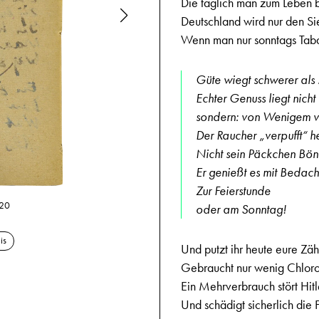
Die täglich man zum Leben b
Deutschland wird nur den Si
Wenn man nur sonntags Taba
Güte wiegt schwerer al
Echter Genuss liegt nicht
sondern: von Wenigem vi
Der Raucher „verpufft“ h
Nicht sein Päckchen Bö
Er genießt es mit Bedach
Zur Feierstunde
 20
oder am Sonntag!
18.7.1944, Sp
is
Und putzt ihr heute eure Zä
Gebraucht nur wenig Chloro
Ein Mehrverbrauch stört Hitl
Und schädigt sicherlich die F