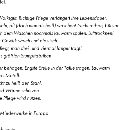
lei.
Volksgut. Richtige Pflege verlängert ihre Lebensdauer.
seln, oft (doch niemals heiß) waschen! Nicht reiben, bürsten
ch dem Waschen nochmals lauwarm spülen. Lufttrocknen!
 Gewirk weich und elastisch.
legt, man drei- und viermal länger trägt!
s größten Stumpffabriken
r behagen: Engste Stelle in der Taille tragen. Lauwarm
as Metall.
cht zu heiß den Stahl.
nd Wärme schützen.
e Pflege wird nützen.
n Miederwerke in Europa
ch heute