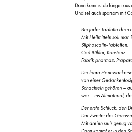
Dann kommst du länger aus m
Und sei auch sparsam mit C
Bei jeder Tablette dran 
Mit Heilmitteln soll man 
Silphoscalin-Tabletten.
Carl Bühler, Konstanz
Fabrik pharmaz. Präpar
Die leere Hanewackersch
von einer Gedankenlosigk
Schachteln gehören – a
war – ins Altmaterial, den
Der erste Schluck: den Dur
Der Zweite: des Genusse
Mit dreien sei’s genug 
Dann kommt er in den Sc