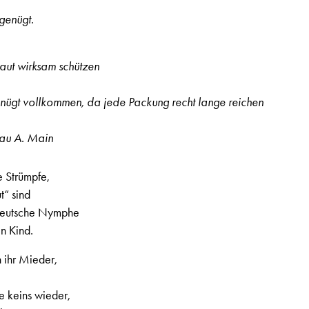
genügt.
aut wirksam schützen
ügt vollkommen, da jede Packung recht lange reichen
au A. Main
e Strümpfe,
t“ sind
deutsche Nymphe
in Kind.
 ihr Mieder,
ie keins wieder,