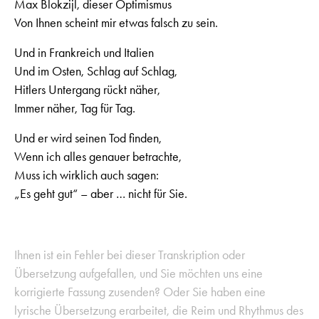
Max Blokzijl, dieser Optimismus
Von Ihnen scheint mir etwas falsch zu sein.
Und in Frankreich und Italien
Und im Osten, Schlag auf Schlag,
Hitlers Untergang rückt näher,
Immer näher, Tag für Tag.
Und er wird seinen Tod finden,
Wenn ich alles genauer betrachte,
Muss ich wirklich auch sagen:
„Es geht gut“ – aber … nicht für Sie.
Ihnen ist ein Fehler bei dieser Transkription oder
Übersetzung aufgefallen, und Sie möchten uns eine
korrigierte Fassung zusenden? Oder Sie haben eine
lyrische Übersetzung erarbeitet, die Reim und Rhythmus des