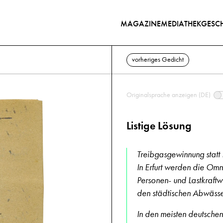
MAGAZINE
MEDIATHEK
GESCH
vorheriges Gedicht
Originalsprache anzeigen (DE)
Listige Lösung
Treibgasgewinnung statt 
In Erfurt werden die Om
Personen- und Lastkraftw
den städtischen Abwäss
In den meisten deutsche