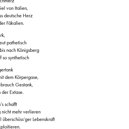
Schmerz
el von Italien,
ass deutsche Herz
der Fäkalien.
rk,
eut pathetisch
bis nach Königsberg
 so synthetisch
gertank
mit dem Körpergase,
Gebrauch Gestank,
 der Extase.
’s schafft
nicht mehr verlieren
l überschüss’ger Lebenskraft
ploitieren.