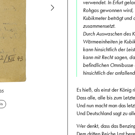
verwendet. In Erfurt gela
Rohgas gewonnen wird, 
Kubikmeter beträgt und
zusammensetzt.
Durch Auswaschen des K
Wärmeeinheiten je Kubikm
kann hinsichtlich der Le
kann mit Recht sagen, das
befindlichen Omnibusse u
hinsichtlich der anfalle
Es hieß, als einst der König ri
18.7.1944, Sp
 35
Dass alle, alle bis zum Letz
is
Und nun macht man das letzt
Und Deutschland sagt zu al
Wer denkt, dass das Benzin
Dem dritten Reiche Last bere