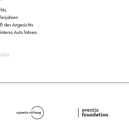
hts,
tlerjahren
iß des Angesichts
nterns Auto fahren.
chitz