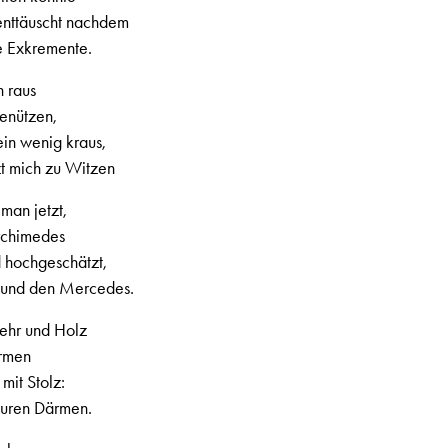
 enttäuscht nachdem
e Exkremente.
h raus
benützen,
ein wenig kraus,
zt mich zu Witzen
man jetzt,
Archimedes
d hochgeschätzt,
 und den Mercedes.
ehr und Holz
rmen
mit Stolz:
 euren Därmen.