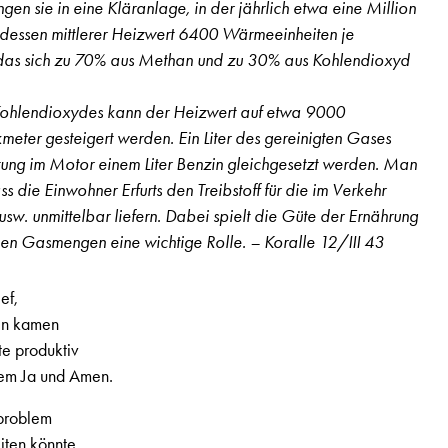
ngen sie in eine Kläranlage, in der jährlich etwa eine Million
dessen mittlerer Heizwert 6400 Wärmeeinheiten je
 das sich zu 70% aus Methan und zu 30% aus Kohlendioxyd
ohlendioxydes kann der Heizwert auf etwa 9000
eter gesteigert werden. Ein Liter des gereinigten Gases
istung im Motor einem Liter Benzin gleichgesetzt werden. Man
s die Einwohner Erfurts den Treibstoff für die im Verkehr
sw. unmittelbar liefern. Dabei spielt die Güte der Ernährung
nden Gasmengen eine wichtige Rolle. – Koralle 12/III 43
ef,
ezialausgabe Juli 1944, Seite 36
ten kamen
e produktiv
lem Ja und Amen.
problem
iten könnte