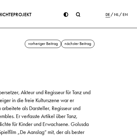
ICHTE
PROJEKT
DE
NL
EN
vorheriger Beitrag
nächster Beitrag
bersetzer, Akteur und Regisseur für Tanz und
eiger in die freie Kulturszene war er
rbeitete als Darsteller, Regisseur und
bles. Er verfasste Artikel über Tanz,
dichte für Kinder und Erwachsene. Golusda
pielfilm „De Aanslag“ mit, der als bester