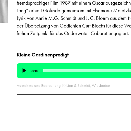
fremdsprachiger Film 1987 mit einem Oscar ausgezeichne
Tang“ erhielt Golusda gemeinsam mit Elsemarie Maletzke
Lyrik von Annie M.G. Schmidt und J. C. Bloem aus dem N
der Übersetzung von Gedichten Curt Blochs für diese Webs
frühen Zeitpunkt für das Onderwater-Cabaret engagiert.
Kleine Gardinenpredigt
Audio-
00:00
Player
Aufnahme und Bearbeitung: Kristen & Schmidt, Wiesbaden