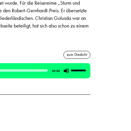
t wurde. Für die Reisereime „Sturm und
 den Robert-Gernhardt-Preis. Er übersetzte
iederländischen. Christian Golusda war an
eite beteiligt, hat sich also schon zu einem
zum Gedicht
Pfeiltasten
00:00
Hoch/Runter
benutzen,
um
die
Lautstärke
zu
regeln.