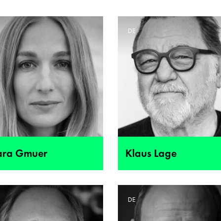
E
DE
ara Gmuer
Klaus Lage
E
DE