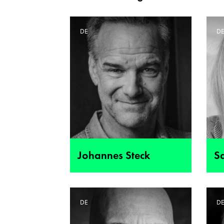
DE
D
Johannes Steck
S
DE
D