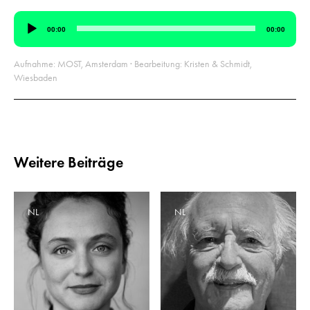
Audio-
00:00
00:00
Player
Aufnahme: MOST, Amsterdam · Bearbeitung: Kristen & Schmidt,
Wiesbaden
Weitere Beiträge
NL
NL