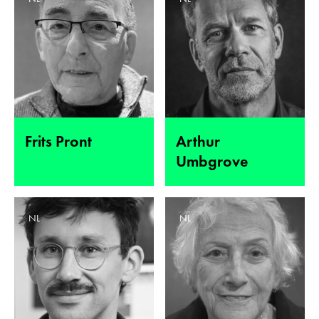
Frits Pront
Arthur
Umbgrove
NL
NL