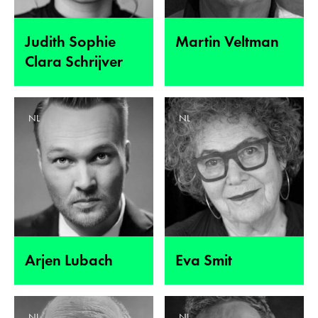
Judith Sophie
Martin Veltman
Clara Schrijver
NL
NL
Arjen Lubach
Eva Smit
NL
NL