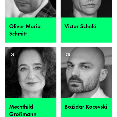
Oliver Maria
Victor Schefé
Schmitt
DE
DE
Mechthild
Božidar Kocevski
Großmann