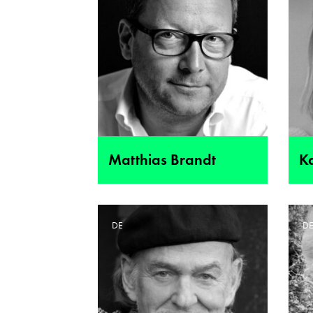
Matthias Brandt
K
DE
DE