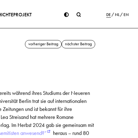
ICHTE
PROJEKT
DE
NL
EN
vorheriger Beitrag
nächster Beitrag
. Bereits während ihres Studiums der Neueren
ersität Berlin trat sie auf internationalen
 Zeitungen und ist bekannt für ihre
 Lea Streisand hat mehrere Romane
n Verlag. Im Herbst 2024 gab sie gemeinsam mit
semitisten anwesend?“
heraus – rund 80