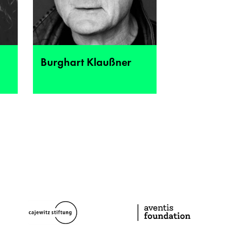
Burghart Klaußner