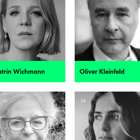
atrin Wichmann
Oliver Kleinfeld
, NL
DE