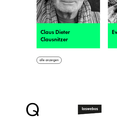
Claus Dieter
E
Clausnitzer
alle anzeigen