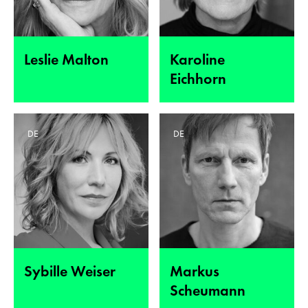
Leslie Malton
Karoline
Eichhorn
DE
DE
Sybille Weiser
Markus
Scheumann