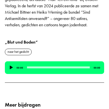
Verlag. In de herfst van 2024 publiceerde ze samen met
Michael Bittner en Heiko Werning de bundel “Sind
Antisemitisten anwesend?” – ongeveer 80 satires,
verhalen, gedichten en cartoons tegen jodenhaat.
„Blut und Boden“
naar het gedicht
Audiospeler
00:00
00:00
Meer bijdragen