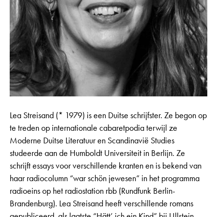
Lea Streisand (* 1979) is een Duitse schrijfster. Ze begon op
te treden op internationale cabaretpodia terwijl ze
Moderne Duitse Literatuur en Scandinavië Studies
studeerde aan de Humboldt Universiteit in Berlijn. Ze
schrijft essays voor verschillende kranten en is bekend van
haar radiocolumn “war schön jewesen” in het programma
radioeins op het radiostation rbb (Rundfunk Berlin-
Brandenburg). Lea Streisand heeft verschillende romans
gepubliceerd, als laatste “Hätt’ ich ein Kind” bij Ullstein