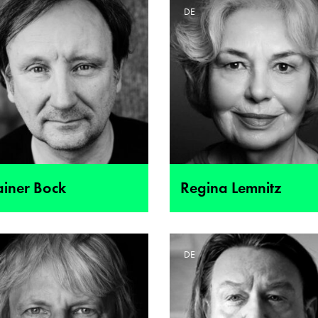
E
DE
ainer Bock
Regina Lemnitz
E
DE