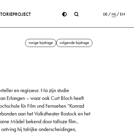
STORIE
PROJECT
DE
NL
EN
vorige bijdrage
volgende bijdrage
eller en regisseur. Na zijn studie
van Erlangen – waar ook Curt Bloch heeft
chschule für Film und Fernsehen “Konrad
rbonden aan het Volkstheater Rostock en het
arne Mädel bekend door talloze film-,
 ontving hij talrijke onderscheidingen,