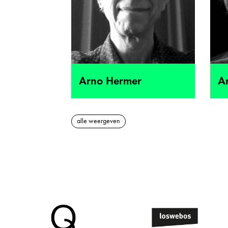
Arno Hermer
A
alle weergeven