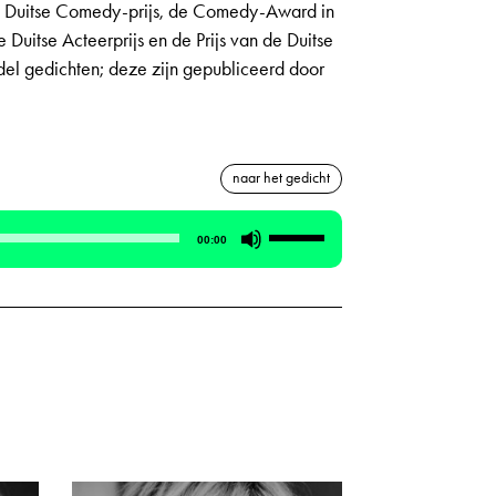
de Duitse Comedy-prijs, de Comedy-Award in
e Duitse Acteerprijs en de Prijs van de Duitse
ädel gedichten; deze zijn gepubliceerd door
naar het gedicht
Gebruik
00:00
Omhoog/Omlaag
pijltoetsen
om
het
volume
te
verhogen
of
te