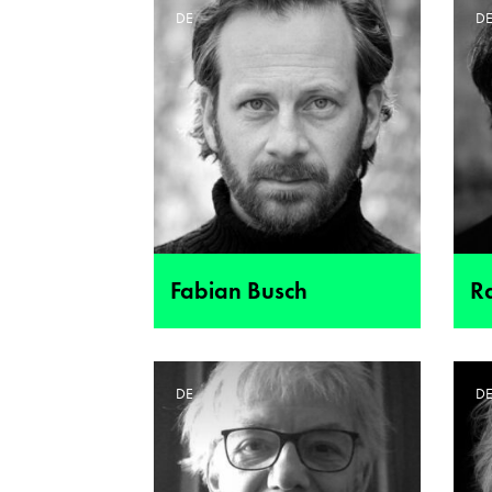
DE
D
Fabian Busch
R
DE
D