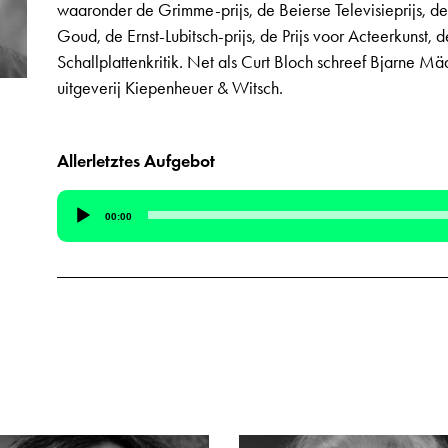
waaronder de Grimme-prijs, de Beierse Televisieprijs, 
Goud, de Ernst-Lubitsch-prijs, de Prijs voor Acteerkunst, d
Schallplattenkritik. Net als Curt Bloch schreef Bjarne M
uitgeverij Kiepenheuer & Witsch.
Allerletztes Aufgebot
Audiospeler
00:00