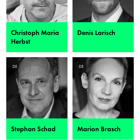
Christoph Maria
Denis Larisch
Herbst
DE
DE
Stephan Schad
Marion Brasch