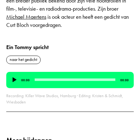
een breder publiek bekend door zijn vele hoofdrollen in
film-, televisie- en radiodrama-producties. Zijn broer
Michael Maertens
is ook acteur en heeft een gedicht van
Curt Bloch voorgedragen.
Ein Tommy spricht
naar het gedicht
Audiospeler
00:00
00:00
Recording: Killer Wave Studios, Hamburg · Editing: Kristen & Schmidt,
Wiesbaden