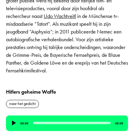
groter publiek werd hij bekend door talrijke film- en
televisieproducties, vooral door zijn hoofdrol als
rechercheur naast
Udo Wachtveitl
in de Münchense tv-
misdaadserie “
Tatort”
. Als muzikant speelt hij in zijn
jeugdband “Asphyxia”; in 2011 publiceerde Nemec een
autobiografische verhalenbundel. Voor zijn artistieke
prestaties ontving hij talrijke onderscheidingen, waaronder
de Grimme-Preis, de Bayerische Fernsehpreis, de Blaue
Panther, de Goldene Löwe en de ereprijs van het Deutsches
Fernsehkrimifestival.
Hitlers geheime Waffe
naar het gedicht
Audiospeler
00:00
00:00