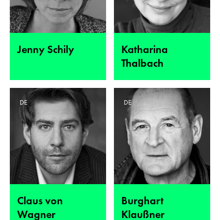
Jenny Schily
Katharina
Thalbach
DE
DE
Claus von
Burghart
Wagner
Klaußner