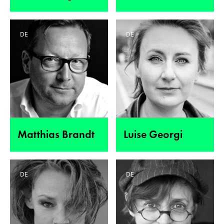
DE
DE
Matthias Brandt
Luise Georgi
DE
DE