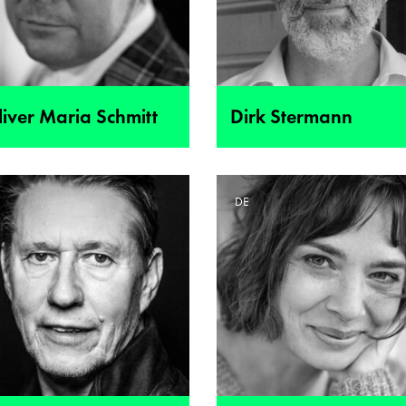
iver Maria Schmitt
Dirk Stermann
E
DE