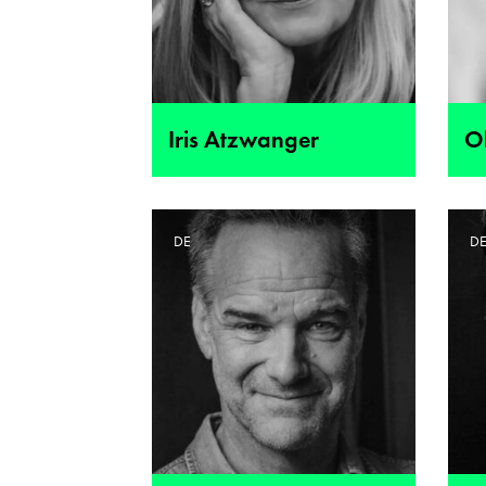
Iris Atzwanger
Ol
DE
D