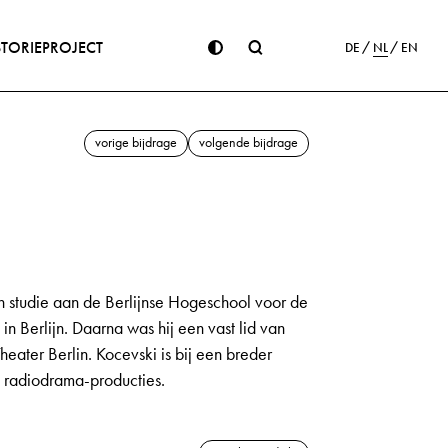
STORIE
PROJECT
DE
NL
EN
vorige bijdrage
volgende bijdrage
jn studie aan de Berlijnse Hogeschool voor de
 in Berlijn. Daarna was hij een vast lid van
eater Berlin. Kocevski is bij een breder
en radiodrama-producties.