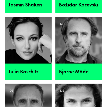
Jasmin Shakeri
Božidar Kocevski
DE
DE
Julia Koschitz
Bjarne Mädel
DE
DE