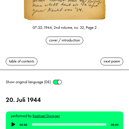
07-22-1944, 2nd volume, no. 32, Page 2
cover / introduction
table of contents
next poem
Show original language (DE)
20. Juli 1944
performed by
Raphael Dwinger
Audio
00:00
00:00