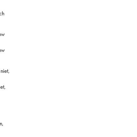
sch
auw
auw
niet,
et,
n,