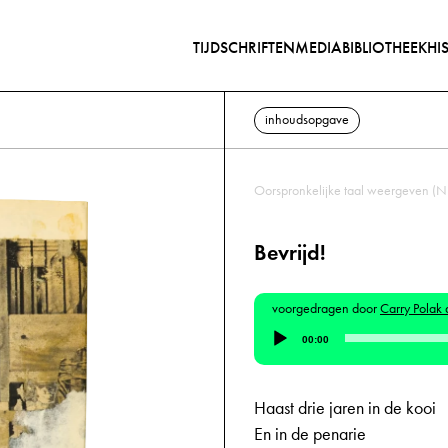
TIJDSCHRIFTEN
MEDIABIBLIOTHEEK
HI
inhoudsopgave
Oorspronkelijke taal weergeven (N
Bevrijd!
voorgedragen door
Carry Polak 
Audiospeler
00:00
Haast drie jaren in de kooi
En in de penarie