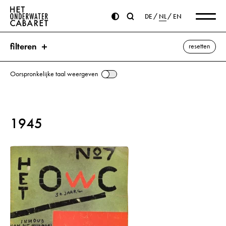
DE
NL
EN
filteren
resetten
Oorspronkelijke taal weergeven
zoeken
1945
trefwoorden
Volendam ⌫
Dordrecht
Hitler, Adolf
Kaas
Nederland
alle weergeven