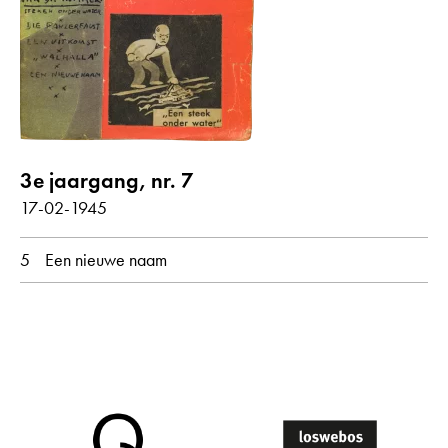
Gedichten met audiobijdrage
jaar
alle
1945
3e jaargang, nr. 7
maand
17-02-1945
alle
februari
5
Een nieuwe naam
oorspronkelijke taal
alle
Nederlands