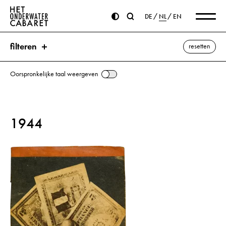
DE
NL
EN
filteren
resetten
Oorspronkelijke taal weergeven
zoeken
1944
trefwoorden
de Witt, Johan ⌫
de Ruiter, Paulus
de Witt, Cornelis
Den Haag
Mussert, Anton
alle weergeven