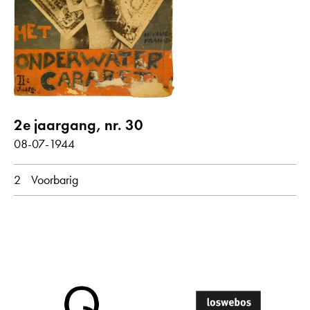
Gedichten met audiobijdrage
jaar
alle
1944
2e jaargang, nr. 30
maand
08-07-1944
alle
juli
2
Voorbarig
oorspronkelijke taal
alle
Nederlands