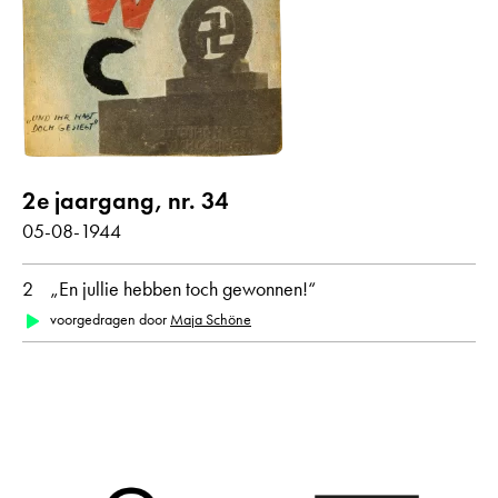
Gedichten met audiobijdrage
jaar
alle
1944
2e jaargang, nr. 34
maand
05-08-1944
alle
augustus
2
„En jullie hebben toch gewonnen!“
voorgedragen door
Maja Schöne
oorspronkelijke taal
alle
Duits