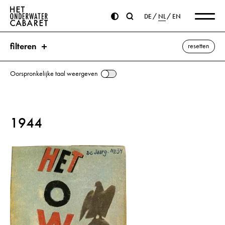
DE
NL
EN
filteren
resetten
Oorspronkelijke taal weergeven
zoeken
1944
trefwoorden
Neckar ⌫
Feldherrnhalle
Hakenkruis
Hitler, Adolf
NSDAP
Rijn
alle weergeven