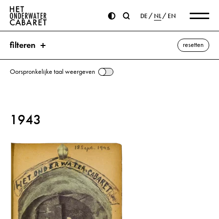
DE
NL
EN
filteren
resetten
Oorspronkelijke taal weergeven
zoeken
1943
trefwoorden
Volkswagen ⌫
Teleurstelling
Frankrijk
Goebbels, Joseph
Hitler, Adolf
Italië
Kraft durch Freude
Ley, Robert
Noorwegen
Paris
alle weergeven