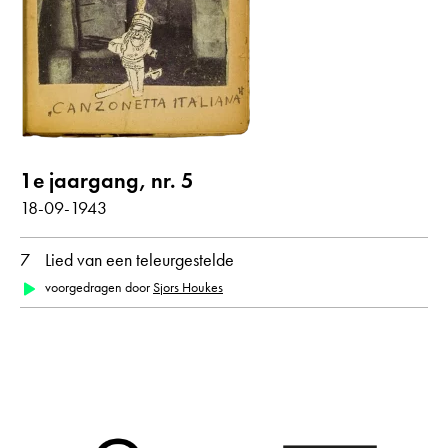
Gedichten met audiobijdrage
jaar
alle
1943
1e jaargang, nr. 5
18-09-1943
maand
7
Lied van een teleurgestelde
alle
september
voorgedragen door
Sjors Houkes
oorspronkelijke taal
alle
Nederlands