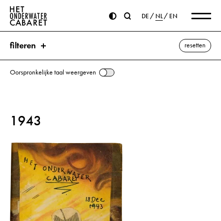
DE
NL
EN
filteren
resetten
Oorspronkelijke taal weergeven
zoeken
1943
trefwoorden
Teheran ⌫
Churchill, Winston
Roosevelt, Franklin D.
Stalin, Jozef
alle weergeven