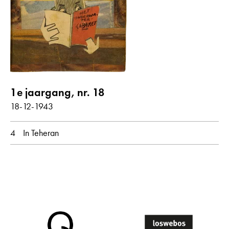
Gedichten met audiobijdrage
jaar
alle
1943
1e jaargang, nr. 18
maand
18-12-1943
alle
december
4
In Teheran
oorspronkelijke taal
alle
Nederlands