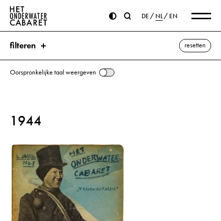
DE
NL
EN
filteren
resetten
Oorspronkelijke taal weergeven
zoeken
1944
trefwoorden
Orjol ⌫
DNB (Duits Persbureau)
Goebbels, Joseph
Hitler, Adolf
Molotow, Wjatscheslaw
alle weergeven