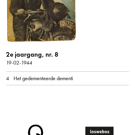
Gedichten met audiobijdrage
jaar
alle
1944
2e jaargang, nr. 8
19-02-1944
maand
4
Het gedementeerde dementi
alle
februari
oorspronkelijke taal
alle
Nederlands