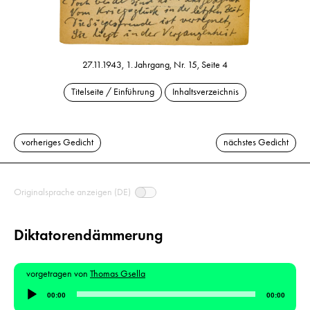
27.11.1943, 1. Jahrgang, Nr. 15, Seite 4
Titelseite / Einführung
Inhaltsverzeichnis
vorheriges Gedicht
nächstes Gedicht
Originalsprache anzeigen (DE)
Diktatorendämmerung
vorgetragen von
Thomas Gsella
Audio-
00:00
00:00
Player