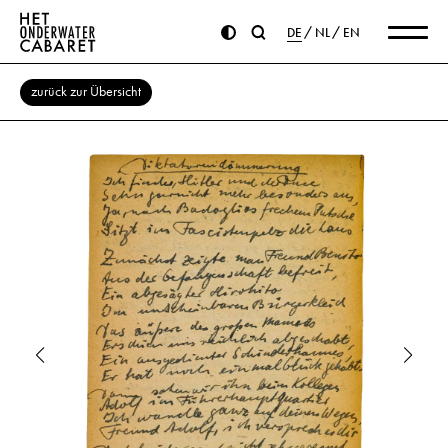
DE
NL
EN
zurück zur Übersicht