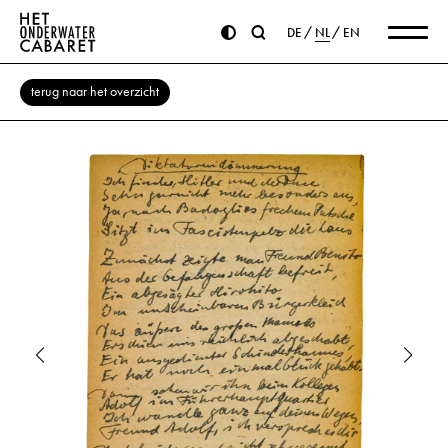
DE
NL
EN
terug naar het overzicht