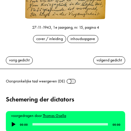
27-11-1943, 1e jaargang, nr. 15, pagina 4
cover / inleiding
inhoudsopgave
vorig gedicht
volgend gedicht
Oorspronkelijke taal weergeven (DE)
Schemering der dictators
voorgedragen door
Thomas Gsella
Audiospeler
00:00
00:00