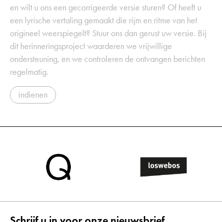
en wilt u ons een gecorrigeerde versie sturen? Of heeft u
een lyrische vertaling gemaakt die rijm en ritme van het
origineel weerspiegelt? Stuur ons dan gerust uw versie. Bij
dit herinneringsproject waarderen we vrijwillige
ondersteuning, en we controleren de ontvangen berichten
regelmatig.
indienen
Schrijf u in voor onze nieuwsbrief.