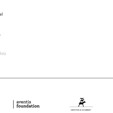
el
.
hitz