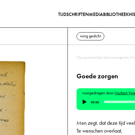
TIJDSCHRIFTEN
MEDIABIBLIOTHEEK
HI
vorig gedicht
Oorspronkelijke taal weergeven (N
Goede zorgen
voorgedragen door
Norbert Vog
Audiospeler
00:00
Men zegt, dat deze tijd vee
Te wenschen overlaat,