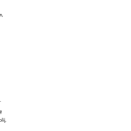
n,
.
d?
lij,