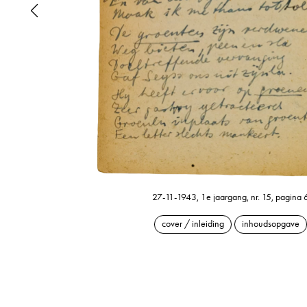
27-11-1943, 1e jaargang, nr. 15, pagina 
cover / inleiding
inhoudsopgave