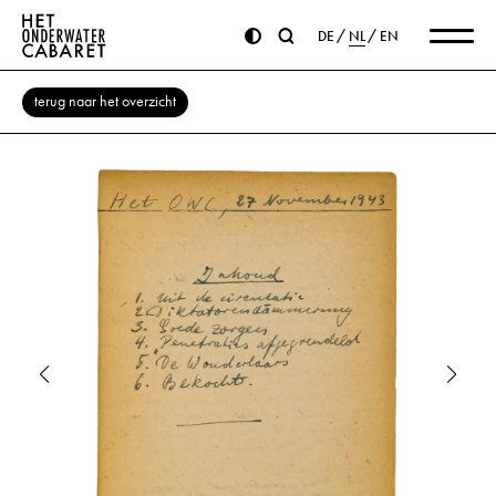
DE
NL
EN
terug naar het overzicht