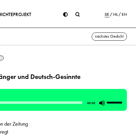
ICHTE
PROJEKT
DE
NL
EN
nächstes Gedicht
änger und Deutsch-Gesinnte
Pfeiltasten
00:00
Hoch/Runte
benutzen,
on der Zeitung
um
regt
die