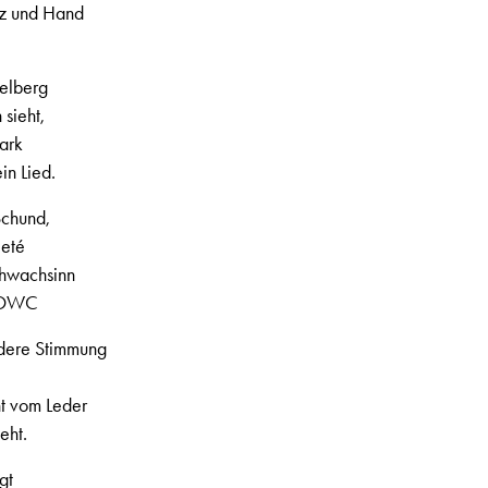
erz und Hand
Lautstärke
zu
regeln.
elberg
 sieht,
ark
in Lied.
Schund,
ieté
chwachsinn
m OWC
, 1. Jahrgang, Nr. 4, Seite 3
ndere Stimmung
ht vom Leder
eht.
gt