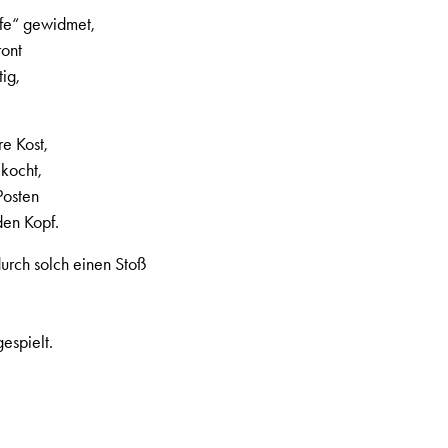
ilfe“ gewidmet,
ront
ig,
e Kost,
 kocht,
Posten
den Kopf.
durch solch einen Stoß
espielt.