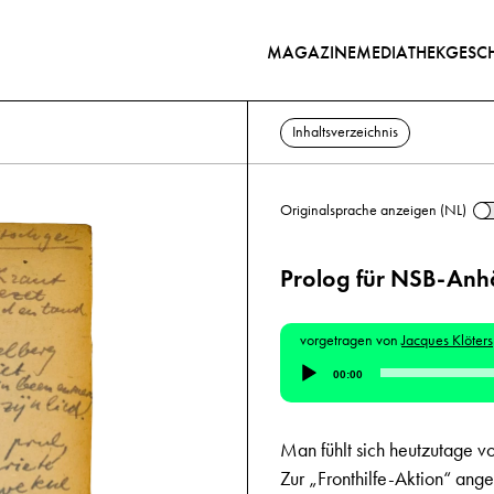
MAGAZINE
MEDIATHEK
GESCH
Inhaltsverzeichnis
Originalsprache anzeigen (NL)
Prolog für NSB-Anh
vorgetragen von
Jacques Klöters
Audio-
00:00
Player
Man fühlt sich heutzutage v
Zur „Fronthilfe-Aktion“ ange