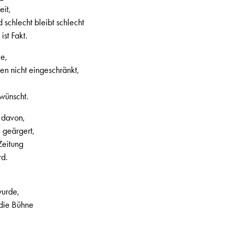
eit,
schlecht bleibt schlecht
st Fakt.
ve,
en nicht eingeschränkt,
wünscht.
 davon,
 geärgert,
 Zeitung
rd.
wurde,
 die Bühne