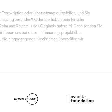
er Transkription oder Übersetzung aufgefallen, und Sie
e Fassung zusenden? Oder Sie haben eine lyrische
 Reim und Rhythmus des Originals aufgreift? Dann senden Sie
ir freuen uns bei diesem Erinnerungsprojekt über
g, die eingegangenen Nachrichten überprüfen wir