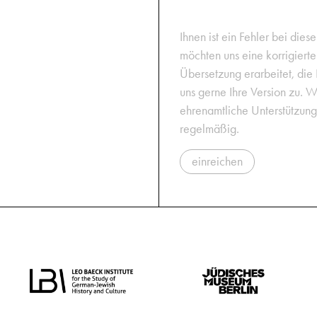
Ihnen ist ein Fehler bei dies
möchten uns eine korrigiert
Übersetzung erarbeitet, die
uns gerne Ihre Version zu. W
ehrenamtliche Unterstützun
regelmäßig.
einreichen