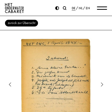
DE
NL
EN
zurück zur Übersicht