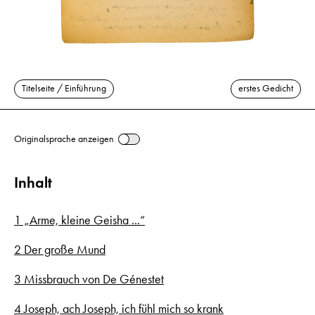
Titelseite / Einführung
erstes Gedicht
Originalsprache anzeigen
Inhalt
1 „Arme, kleine Geisha ...“
2 Der große Mund
3 Missbrauch von De Génestet
4 Joseph, ach Joseph, ich fühl mich so krank