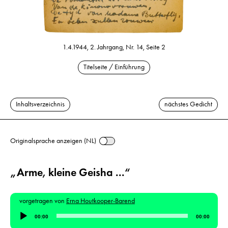
1.4.1944, 2. Jahrgang, Nr. 14, Seite 2
Titelseite / Einführung
Inhaltsverzeichnis
nächstes Gedicht
Originalsprache anzeigen (NL)
„Arme, kleine Geisha ...“
vorgetragen von
Erna Houtkooper-Barend
Audio-
00:00
00:00
Player