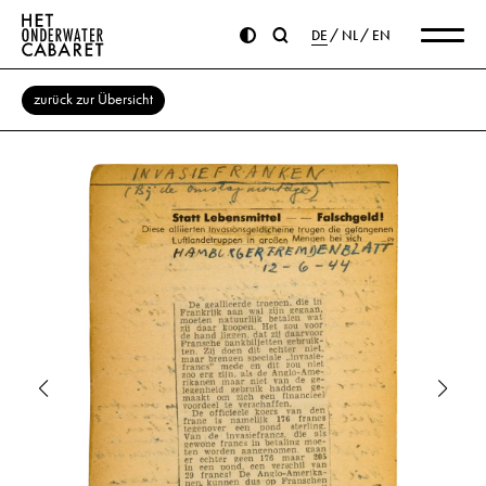
DE
NL
EN
zurück zur Übersicht