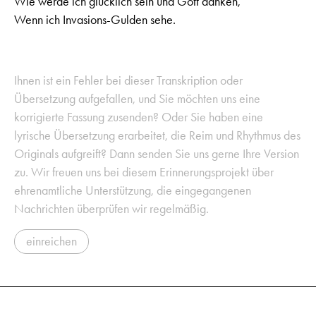
Wie werde ich glücklich sein und Gott danken,
Wenn ich Invasions-Gulden sehe.
Ihnen ist ein Fehler bei dieser Transkription oder
Übersetzung aufgefallen, und Sie möchten uns eine
korrigierte Fassung zusenden? Oder Sie haben eine
lyrische Übersetzung erarbeitet, die Reim und Rhythmus des
Originals aufgreift? Dann senden Sie uns gerne Ihre Version
zu. Wir freuen uns bei diesem Erinnerungsprojekt über
ehrenamtliche Unterstützung, die eingegangenen
Nachrichten überprüfen wir regelmäßig.
einreichen