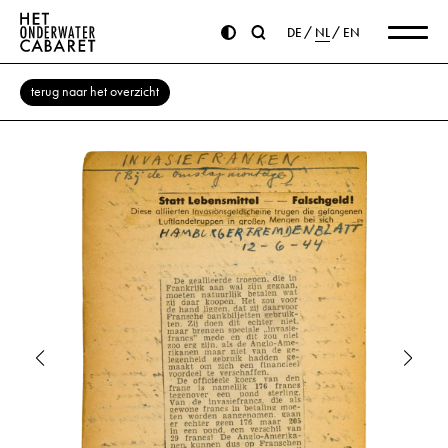
DE
NL
EN
terug naar het overzicht