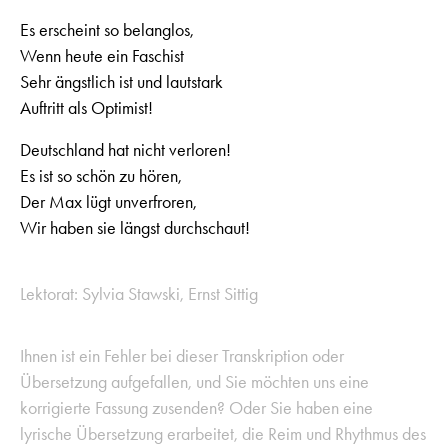
Es erscheint so belanglos,
Wenn heute ein Faschist
Sehr ängstlich ist und lautstark
Auftritt als Optimist!
Deutschland hat nicht verloren!
Es ist so schön zu hören,
Der Max lügt unverfroren,
Wir haben sie längst durchschaut!
Lektorat: Sylvia Stawski, Ernst Sittig
Ihnen ist ein Fehler bei dieser Transkription oder
Übersetzung aufgefallen, und Sie möchten uns eine
korrigierte Fassung zusenden? Oder Sie haben eine
lyrische Übersetzung erarbeitet, die Reim und Rhythmus des