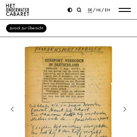
DE
NL
EN
zurück zur Übersicht