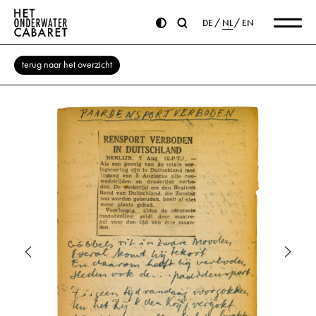
DE
NL
EN
terug naar het overzicht