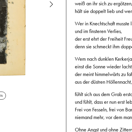
weiß an ihr sich zu ergötzen
hält sie doppelt lieb und wer
Wer in Knechtschaft musste 
und im finsteren Verlies,
der erst ehrt der Freiheit Fr
denn sie schmeckt ihm doppe
Wem nach dunklen Kerkerja
einst die Sonne wieder lacht
der meint himmelwärts zu fa
aus der düstren Höllennacht,
3.4.1945,
fühlt sich aus dem Grab ers
is
und fühlt, dass er nun erst leb
Frei von Fesseln, frei von B
niemand mehr, vor dem man
Ohne Angst und ohne Zittern