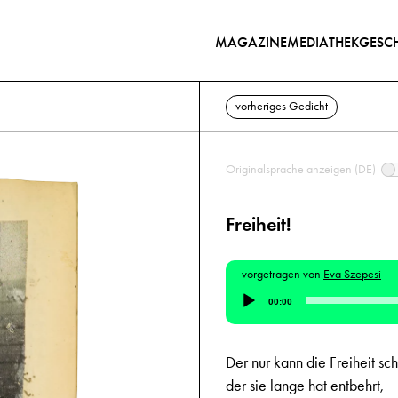
MAGAZINE
MEDIATHEK
GESCH
vorheriges Gedicht
Originalsprache anzeigen (DE)
Freiheit!
vorgetragen von
Eva Szepesi
Audio-
00:00
Player
Der nur kann die Freiheit sc
der sie lange hat entbehrt,