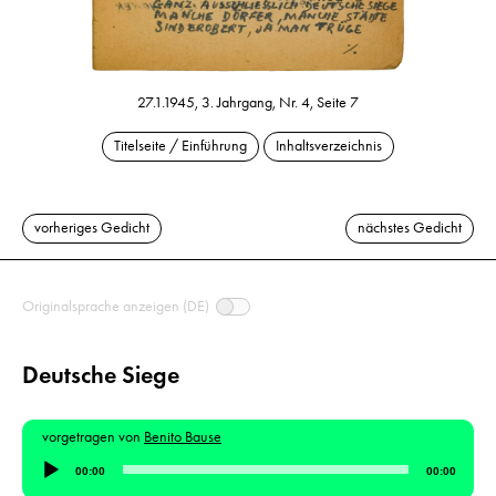
27.1.1945, 3. Jahrgang, Nr. 4, Seite 7
Titelseite / Einführung
Inhaltsverzeichnis
vorheriges Gedicht
nächstes Gedicht
Originalsprache anzeigen (DE)
Deutsche Siege
vorgetragen von
Benito Bause
Audio-
00:00
00:00
Player