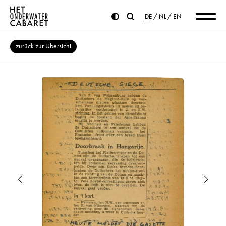
DE
NL
EN
zurück zur Übersicht