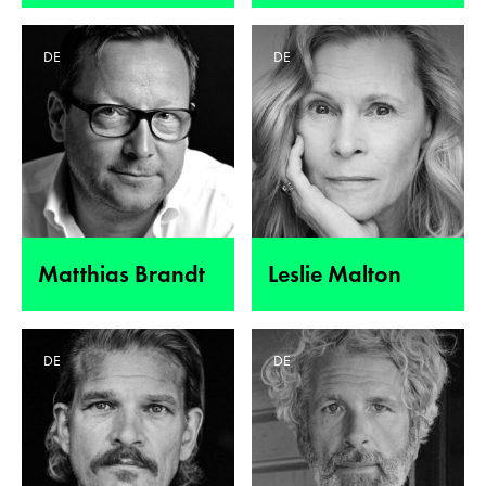
DE
DE
Matthias Brandt
Leslie Malton
DE
DE