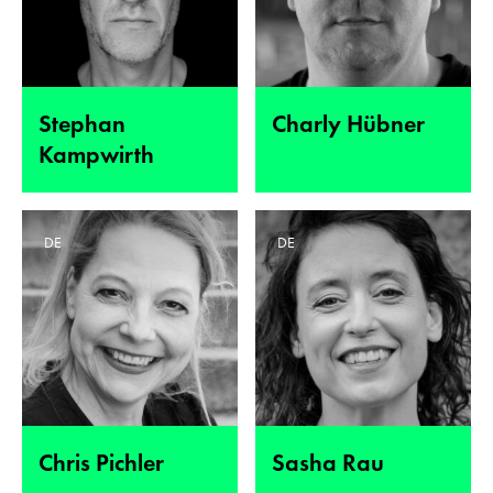
Stephan
Charly Hübner
Kampwirth
DE
DE
Chris Pichler
Sasha Rau