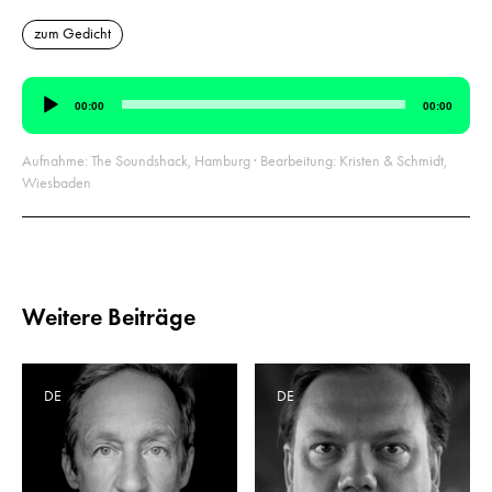
zum Gedicht
Audio-
00:00
00:00
Player
Aufnahme: The Soundshack, Hamburg · Bearbeitung: Kristen & Schmidt,
Wiesbaden
Weitere Beiträge
DE
DE