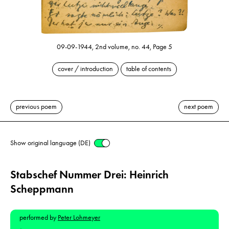
09-09-1944, 2nd volume, no. 44, Page 5
cover / introduction
table of contents
previous poem
next poem
Show original language (DE)
Stabschef Nummer Drei: Heinrich
Scheppmann
performed by
Peter Lohmeyer