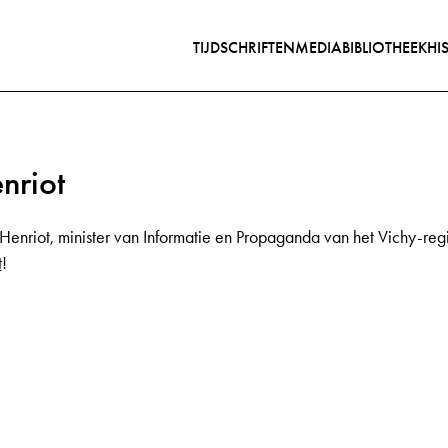
TIJDSCHRIFTEN
MEDIABIBLIOTHEEK
HI
nriot
e Henriot, minister van Informatie en Propaganda van het Vichy-r
t
!