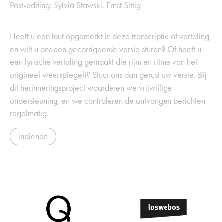
Post-editing: Sylvia Stawski, Ernst Sittig
Heeft u een fout opgemerkt in deze transcriptie of vertaling
en wilt u ons een gecorrigeerde versie sturen? Of heeft u
een lyrische vertaling gemaakt die rijm en ritme van het
origineel weerspiegelt? Stuur ons dan gerust uw versie. Bij
dit herinneringsproject waarderen we vrijwillige
ondersteuning, en we controleren de ontvangen berichten
regelmatig.
indienen