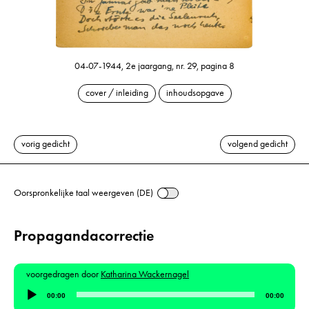
04-07-1944, 2e jaargang, nr. 29, pagina 8
cover / inleiding
inhoudsopgave
vorig gedicht
volgend gedicht
Oorspronkelijke taal weergeven (DE)
Propagandacorrectie
voorgedragen door
Katharina Wackernagel
Audiospeler
00:00
00:00