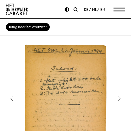
DE
NL
EN
terug naar het overzicht