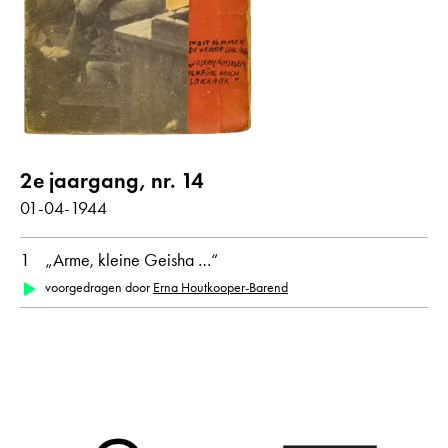
Gedichten met audiobijdrage
jaar
alle
1944
2e jaargang, nr. 14
maand
01-04-1944
alle
april
1
„Arme, kleine Geisha …“
voorgedragen door
Erna Houtkooper-Barend
oorspronkelijke taal
alle
Nederlands