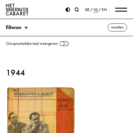
DE
NL
EN
filteren
resetten
Oorspronkelijke taal weergeven
zoeken
1944
trefwoorden
Geisha ⌫
Japan
Jones, Sidney
alle weergeven