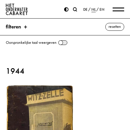
DE
NL
EN
filteren
resetten
Oorspronkelijke taal weergeven
zoeken
1944
trefwoorden
Grimm, Hans ⌫
de Baltische landen
Dnjepr
Polen
Rusland
Oekraïne
alle weergeven