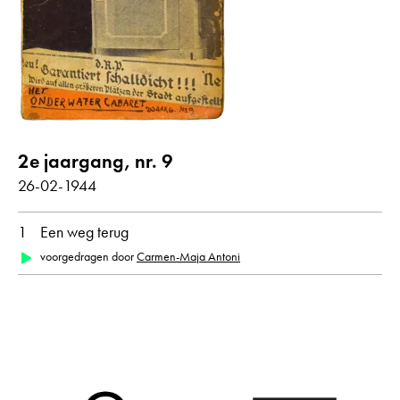
Gedichten met audiobijdrage
jaar
alle
1944
2e jaargang, nr. 9
maand
26-02-1944
alle
februari
1
Een weg terug
voorgedragen door
Carmen-Maja Antoni
oorspronkelijke taal
alle
Duits