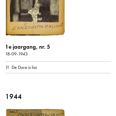
alle weergeven
Gedichten met audiobijdrage
1e jaargang, nr. 5
jaar
18-09-1943
alle
1943
1944
11
De Duce is los
maand
alle
januari
april
juli
september
november
1944
oorspronkelijke taal
alle
Nederlands
Duits