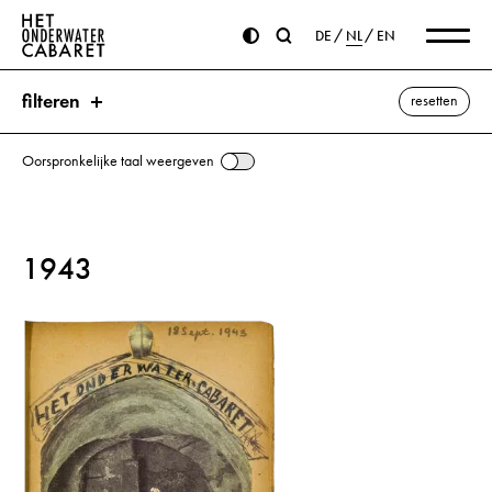
DE
NL
EN
filteren
resetten
Oorspronkelijke taal weergeven
zoeken
1943
trefwoorden
Laval, Pierre ⌫
Churchill, Winston
Doriot, Jacques
Déat, Marcel
Engeland
Frankrijk
Goebbels, Joseph
Hakenkruis
Hitler, Adolf
Italië
Loire
Montoine
Mussert, Anton
Mussolini, Benito
Optimisme
Pétain, Philippe
Rusland