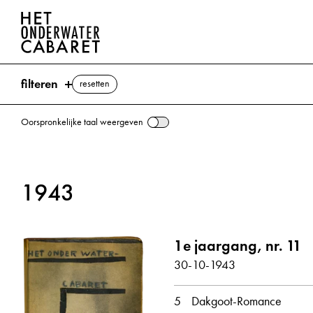
filteren
resetten
Oorspronkelijke taal weergeven
zoeken
1943
trefwoorden
Shakespeare, William ⌫
1e jaargang, nr. 11
Icarus
Leiden
Lied
Nederland
30-10-1943
Romeo en Julia
alle weergeven
5
Dakgoot-Romance