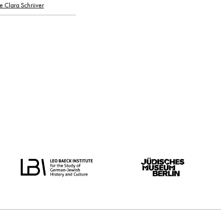
e Clara Schrijver
oorspronkelijke taal
alle
Nederlands