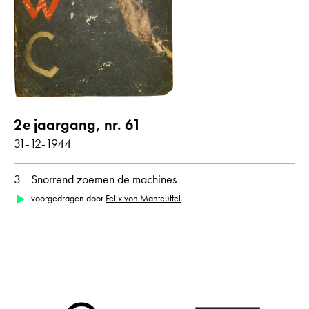
Gedichten met audiobijdrage
jaar
alle
1944
2e jaargang, nr. 61
31-12-1944
maand
3
Snorrend zoemen de machines
alle
december
voorgedragen door
Felix von Manteuffel
oorspronkelijke taal
alle
Duits