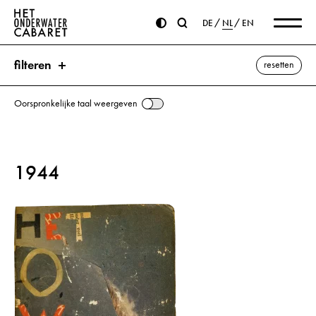
DE
NL
EN
filteren
resetten
Oorspronkelijke taal weergeven
zoeken
1944
trefwoorden
Thyssen ⌫
Churchill, Winston
Hitler, Adolf
Hoesch
Industrie
Krupp
Ley, Robert
Rijn
Rheinmetall
Ruhrgebied
alle weergeven