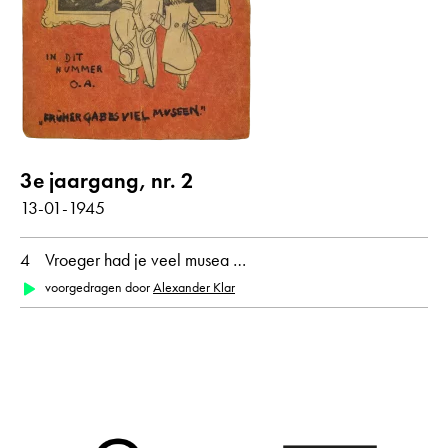
van Leyden, Lucas
van Rijn, Rembrandt
Vermeer, Jan
Watteau, Antoine
alle weergeven
3e jaargang, nr. 2
Gedichten met audiobijdrage
13-01-1945
4
Vroeger had je veel musea …
jaar
voorgedragen door
Alexander Klar
alle
1945
maand
alle
januari