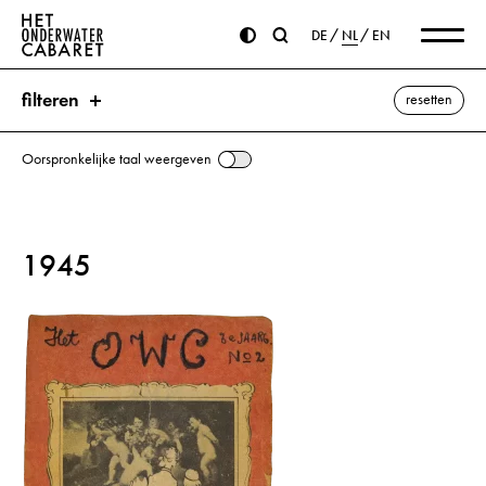
DE
NL
EN
filteren
resetten
Oorspronkelijke taal weergeven
zoeken
1945
trefwoorden
van Eyck, Jan ⌫
Brouwer, Adriaen
Canal (Canaletto), Giovanni Antonio
Cuyp, Aelbert Jacobsz
Dürer, Albrecht
Hitler, Adolf
Kunst
Ostade, Adriaen von
Rubens, Peter Paul
Tintoretto, Jacopo
Tizian
van de Velde, Adriaen
van der Weyden, Rogier