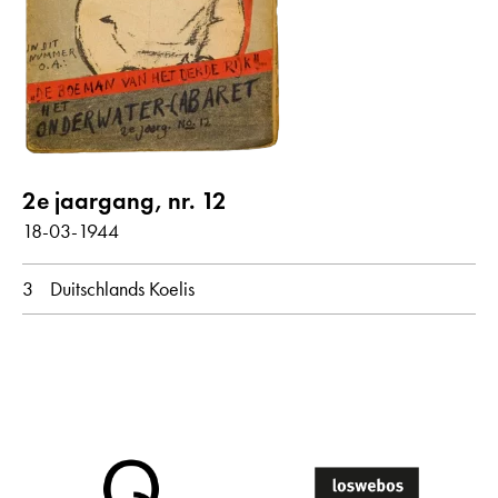
Gedichten met audiobijdrage
jaar
alle
1944
2e jaargang, nr. 12
maand
18-03-1944
alle
maart
3
Duitschlands Koelis
oorspronkelijke taal
alle
Nederlands