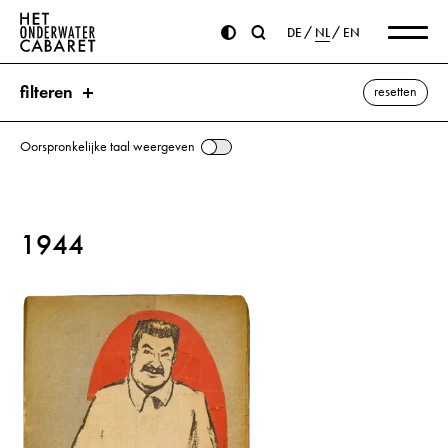
DE
NL
EN
filteren
resetten
Oorspronkelijke taal weergeven
zoeken
1944
trefwoorden
Arbeidsdienst ⌫
Hakenkruis
alle weergeven