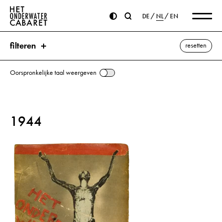
DE
NL
EN
filteren
resetten
Oorspronkelijke taal weergeven
zoeken
1944
trefwoorden
Bevrijding ⌫
Olsztyn
Amerika
Wroclaw
Engeland
Vrede
Gleiwitz
Gumbinnen
Hitler, Adolf
Königsberg
Oppeln
Ortelsburg
Oostpruisen
Rusland
Saalfeld
Silezië