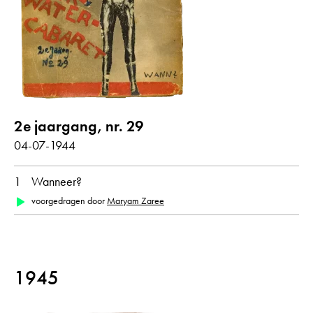
alle weergeven
Gedichten met audiobijdrage
jaar
2e jaargang, nr. 29
alle
1944
1945
04-07-1944
1
Wanneer?
maand
voorgedragen door
Maryam Zaree
alle
februari
juli
oorspronkelijke taal
1945
alle
Duits
Nederlands